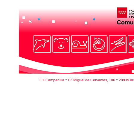
E.I. Campanilla :: C/. Miguel de Cervantes, 106 :: 28939 Arroy