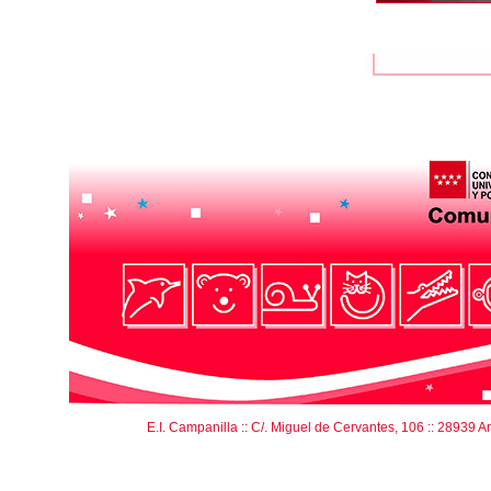
E.I. Campanilla :: C/. Miguel de Cervantes, 106 :: 28939 Arro