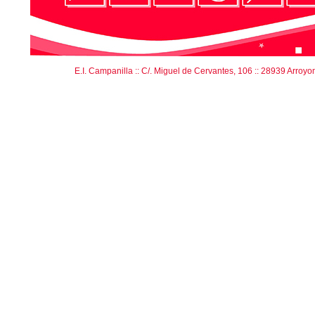
                     E.I. Campanilla :: C/. Miguel de Cervantes, 106 :: 28939 Arroyo